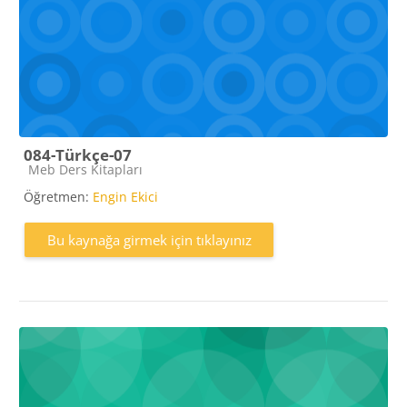
084-Türkçe-07
Kaynak kategorisi
Meb Ders Kitapları
Öğretmen:
Engin Ekici
Bu kaynağa girmek için tıklayınız