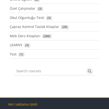
Özel Çalışmalar
 (3)
Okul Olgunluğu Testi
 (3)
Çapraz Kontrol Taslak Kitaplar
 (28)
Meb Ders Kitapları
 (280)
LEARNY
 (3)
Test
 (1)
Search courses
Search cou
Bloklar
Bloklar
Bloklar
Bloklar
Veri saklama özeti