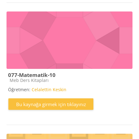
077-Matematik-10
Kaynak kategorisi
Meb Ders Kitapları
Öğretmen:
Celalettin Keskin
Bu kaynağa girmek için tıklayınız