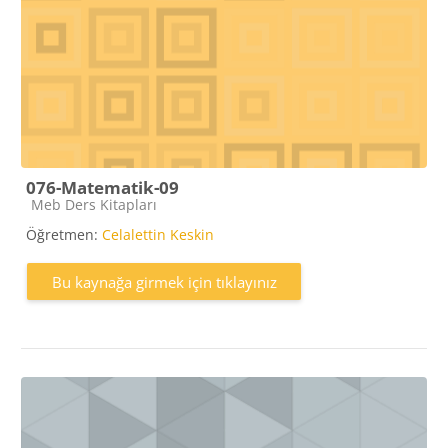
076-Matematik-09
Kaynak kategorisi
Meb Ders Kitapları
Öğretmen:
Celalettin Keskin
Bu kaynağa girmek için tıklayınız