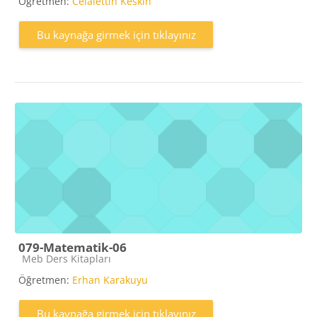
Öğretmen:
Celalettin Keskin
Bu kaynağa girmek için tıklayınız
079-Matematik-06
Kaynak kategorisi
Meb Ders Kitapları
Öğretmen:
Erhan Karakuyu
Bu kaynağa girmek için tıklayınız