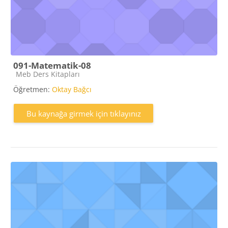
091-Matematik-08
Kaynak kategorisi
Meb Ders Kitapları
Öğretmen:
Oktay Bağcı
Bu kaynağa girmek için tıklayınız