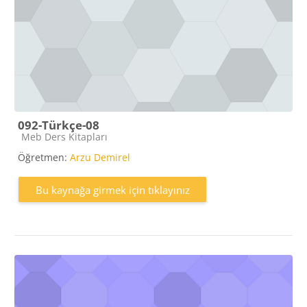
092-Türkçe-08
Kaynak kategorisi
Meb Ders Kitapları
Öğretmen:
Arzu Demirel
Bu kaynağa girmek için tıklayınız