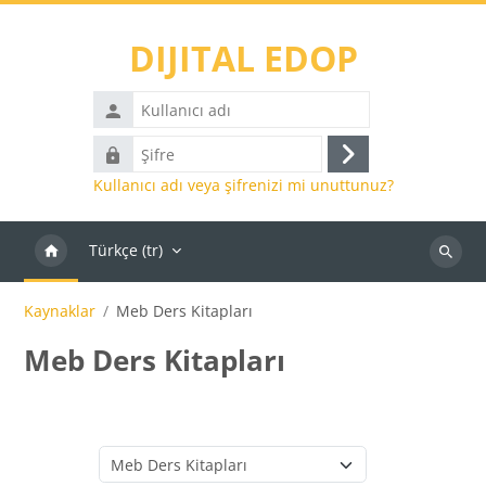
Ana içeriğe git
DIJITAL EDOP
Kullanıcı
adı
Şifre
Giriş
Kullanıcı adı veya şifrenizi mi unuttunuz?
yap
Türkçe ‎(tr)‎
Kaynakl
ara
Kaynaklar
Meb Ders Kitapları
Meb Ders Kitapları
Kaynak Kategorileri