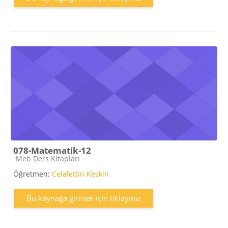
078-Matematik-12
Kaynak kategorisi
Meb Ders Kitapları
Öğretmen:
Celalettin Keskin
Bu kaynağa girmek için tıklayınız